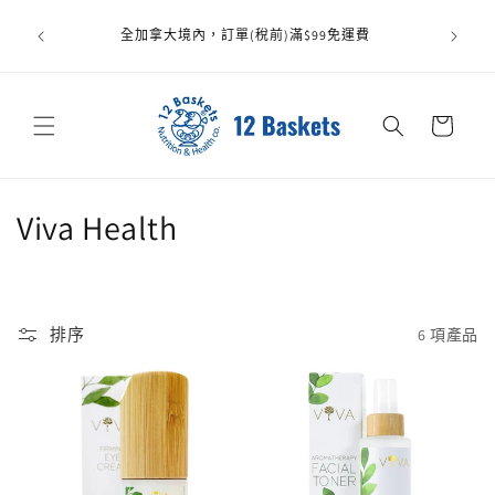
跳至內
All it
容
全加拿大境內，訂單(稅前)滿$99免運費
carefull
replace
購
物
車
商
Viva Health
品
系
排序
6 項產品
列
: