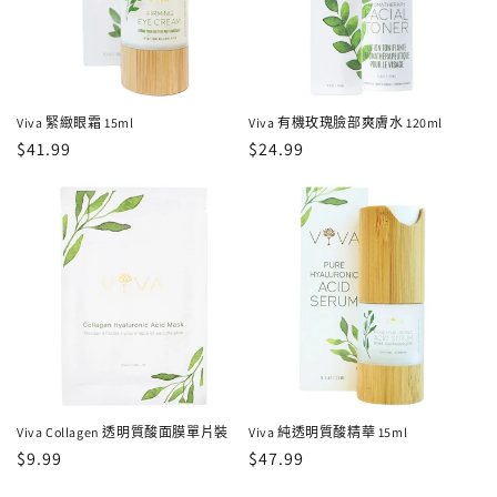
Viva 緊緻眼霜 15ml
Viva 有機玫瑰臉部爽膚水 120ml
定
$41.99
定
$24.99
價
價
Viva Collagen 透明質酸面膜單片裝
Viva 純透明質酸精華 15ml
定
$9.99
定
$47.99
價
價