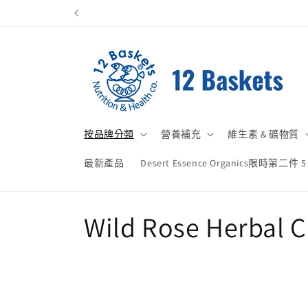
跳至內
容
按品牌分類
營養補充
維生素 & 礦物質
最新產品
Desert Essence Organics限時第二件 5
商
Wild Rose Herbal C
品
系