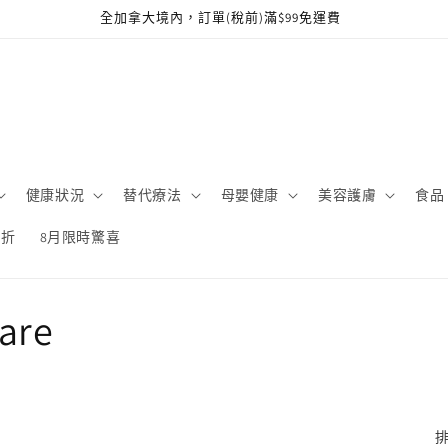
全加拿大境內，訂單(稅前)滿$99免運費
健康狀況
替代療法
母嬰健康
美容護膚
食品
 折
8月限時驚喜
are