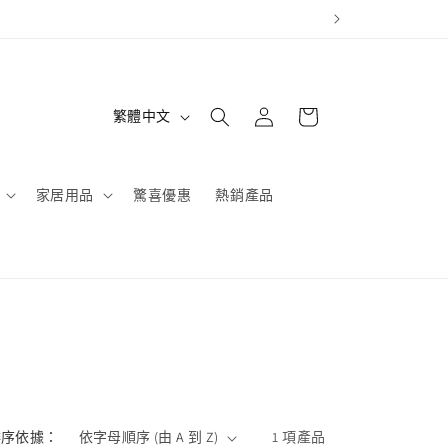
All items le
購
登
語
物
繁體中文
入
言
車
家居用品
驚喜優惠
熱銷產品
排序依據：
1 項產品