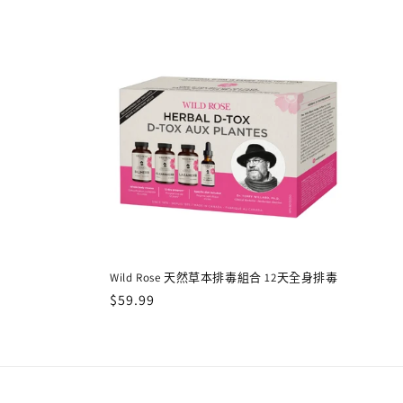
列
:
Wild Rose 天然草本排毒組合 12天全身排毒
定
$59.99
價