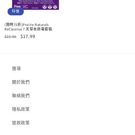
特價
[限時75折]Prairie Naturals
ReCleanse 7 天草本排毒套裝
定
售
$17.99
$23.99
價
價
搜尋
關於我們
聯絡我們
隱私政策
退款政策