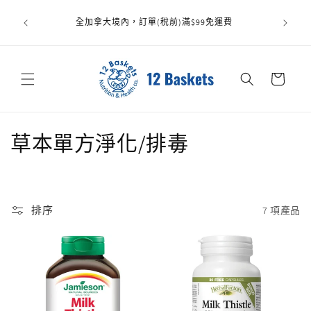
跳至內
容
全加拿大境內，訂單(稅前)滿$99免運費
購
物
車
商
草本單方淨化/排毒
品
系
排序
7 項產品
列
: