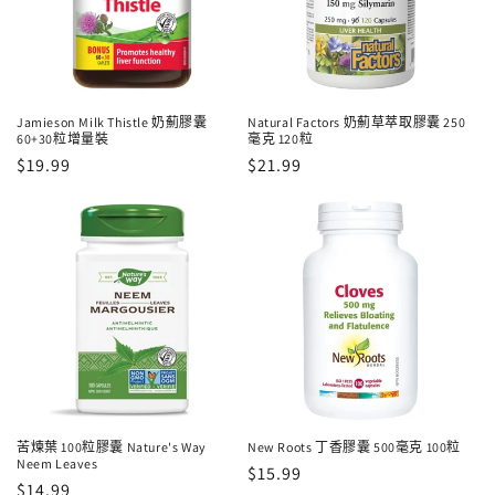
Jamieson Milk Thistle 奶薊膠囊
Natural Factors 奶薊草萃取膠囊 250
60+30粒增量裝
毫克 120粒
定
$19.99
定
$21.99
價
價
苦煉葉 100粒膠囊 Nature's Way
New Roots 丁香膠囊 500毫克 100粒
Neem Leaves
定
$15.99
定
$14.99